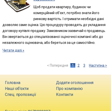
Щоб продати квартиру, будинок чи
комерційний об'єкт, потрібно знати його
ринкову вартість. І отримати необхідні дані
дозволяє саме оцінка. Цю процедуру проводять до укладання
договору купівлі-продажу. Замовником зазвичай є продавець.
Він звертається до спеціалізованої оціночної компанії або до
незалежного оцінювача, або береться за це самостійно.
Читати далі »
< Попередня
1
2
3
Наступна >
Головна
Додати оголошення
Наші об'єкти
Про компанію
Спец. пропозиції
Контакти