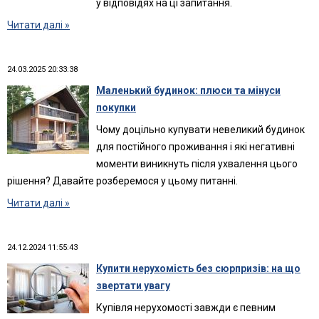
у відповідях на ці запитання.
Читати далі »
24.03.2025 20:33:38
Маленький будинок: плюси та мінуси
покупки
Чому доцільно купувати невеликий будинок
для постійного проживання і які негативні
моменти виникнуть після ухвалення цього
рішення? Давайте розберемося у цьому питанні.
Читати далі »
24.12.2024 11:55:43
Купити нерухомість без сюрпризів: на що
звертати увагу
Купівля нерухомості завжди є певним