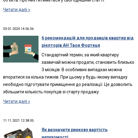
об'єкта. Про них і йтиметься у сьогоднішній статті.
Читати далі »
03.01.2024 14:56:56
6 рекомендацій для продавців квартир від
ріелторів АН Твоя Фортеця
Стандартний термін, за який квартиру
зазвичай можна продати, становить близько
3 місяців. В особливих випадках можна
впоратися за кілька тижнів. При цьому у будь-якому випадку
необхідно підготувати приміщення до реалізації. Це дозволить
збільшити кількість покупців зі старту продажу.
Читати далі »
11.11.2021 12:38:05
Як визначити ринкову вартість
нерухомості