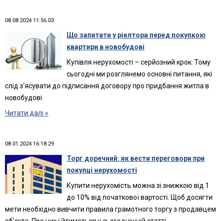
08.08.2024 11:56:03
Що запитати у ріелтора перед покупкою
квартири в новобудові
Купівля нерухомості – серйозний крок. Тому
сьогодні ми розглянемо основні питання, які
слід з'ясувати до підписання договору про придбання житла в
новобудові.
Читати далі »
08.01.2024 16:18:29
Торг доречний: як вести переговори при
покупці нерухомості
Купити нерухомість можна зі знижкою від 1
до 10% від початкової вартості. Щоб досягти
мети необхідно вивчити правила грамотного торгу з продавцем