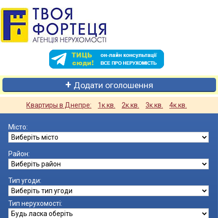
Додати оголошення
Квартиры в Днепре:
1к.кв.
2к.кв.
3к.кв.
4к.кв.
Місто:
Район:
Тип угоди:
Тип нерухомості: