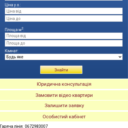
Ціна
у.о.
:
2
Площа
м
:
Кімнат:
Знайти
Юридична консультація
Замовити відео квартири
Залишити заявку
Особистий кабінет
Гаряча лінія:
0672983007