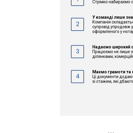
Стрімко набираємо об
У команді лише знав
Компанія складається
2
супровід упродовж ус
оформленого у нотар
Надаємо широкий с
3
Працюємо не лише з 
ділянками, комерцій
Маємо грамоти та 
4
Ці документи додают
зі стажем, які дбают