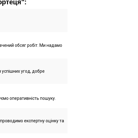
ортеця":
ачений обсяг робіт. Ми надамо
я успішних угод, добре
уємо оперативність пошуку.
 проводимо експертну оцінку та