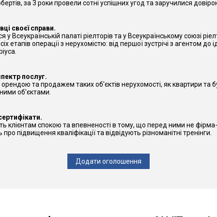
ертів, за 3 роки провели сотні успішних угод та заручилися довірою
ці своєї справи.
 у Всеукраїнській палаті ріелторів та у Всеукраїнському союзі ріе
іх етапів операції з нерухомістю: від першої зустрічі з агентом до 
іуса.
пектр послуг.
орендою та продажем таких об'єктів нерухомості, як квартири та б
ними об'єктами.
сертифікати.
ь клієнтам спокою та впевненості в тому, що перед ними не фірма-
ь про підвищення кваліфікації та відвідують різноманітні тренінги.
Додати оголошення