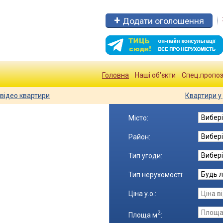
Додати оголошення
Головна
Наші об'єкти
Спец.пропоз
відео квартири
Квартири у 
Місто:
Район:
Тип угоди:
Тип нерухомості:
Ціна
у.о.
:
2
Площа
м
: