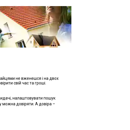
зайцями не вженешся і на двох
ірити свій час та гроші.
видачі, налаштовувати пошук
у можна довіряти. А довіра –