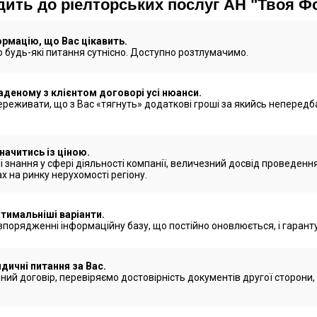
ить до ріелторських послуг АН "Твоя Ф
рмацію, що Вас цікавить.
 будь-які питання сутнісно. Доступно розтлумачимо.
аденому з клієнтом договорі усі нюанси.
ереживати, що з Вас «тягнуть» додаткові гроші за якийсь непередб
ачитись із ціною.
і знання у сфері діяльності компанії, величезний досвід проведенн
ах на ринку нерухомості регіону.
тимальніші варіанти.
зпорядженні інформаційну базу, що постійно оновлюється, і гарант
дичні питання за Вас.
ий договір, перевіряємо достовірність документів другої сторони,