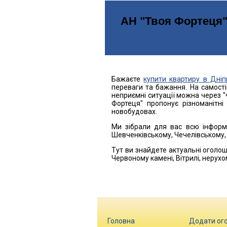
АН "Твоя Фортеця" 
Бажаєте
купити квартиру в Дніп
переваги та бажання. На самості
неприємні ситуації можна через "ч
Фортеця" пропонує різноманітні
новобудовах.
Ми зібрали для вас всю інформа
Шевченківському, Чечелівському,
Тут ви знайдете актуальні оголоше
Червоному камені, Вітрилі, нерухо
Як правильно вибирати
Вас цікавлять юридично чисті кв
Для цього звертайтеся до перевіре
Головна
Додати ог
співпрацю.