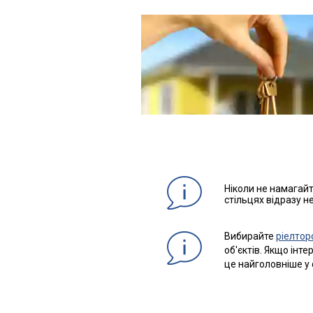
Ніколи не намагай
стільцях відразу н
Вибирайте
ріелторс
об'єктів. Якщо інт
це найголовніше у 