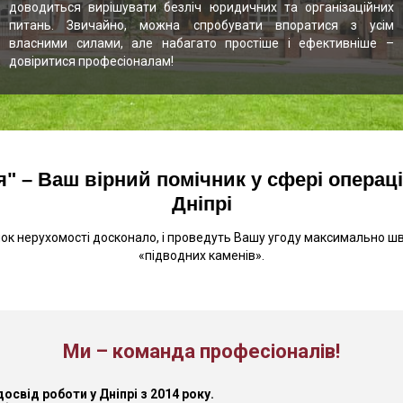
доводиться вирішувати безліч юридичних та організаційних
питань. Звичайно, можна спробувати впоратися з усім
власними силами, але набагато простіше і ефективніше –
довіритися професіоналам!
" – Ваш вірний помічник у сфері операці
Дніпрі
ок нерухомості досконало, і проведуть Вашу угоду максимально швид
«підводних каменів».
Ми – команда професіоналів!
освід роботи у Дніпрі з 2014 року.