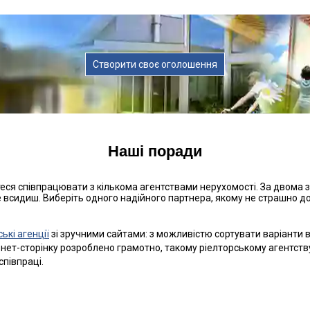
Створити своє оголошення
Наші поради
теся співпрацювати з кількома агентствами нерухомості. За двома 
е всидиш. Виберіть одного надійного партнера, якому не страшно дов
ькі агенції
зі зручними сайтами: з можливістю сортувати варіанти 
ернет-сторінку розроблено грамотно, такому ріелторському агентств
співпраці.