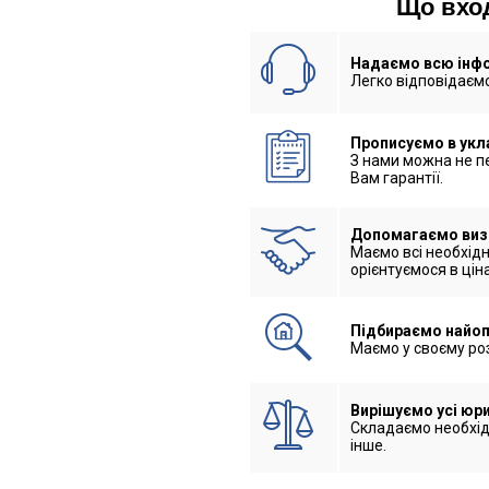
Що вход
Надаємо всю інфо
Легко відповідаємо
Прописуємо в укл
З нами можна не п
Вам гарантії.
Допомагаємо визн
Маємо всі необхідн
орієнтуємося в цін
Підбираємо найоп
Маємо у своєму ро
Вирішуємо усі юри
Складаємо необхідн
інше.