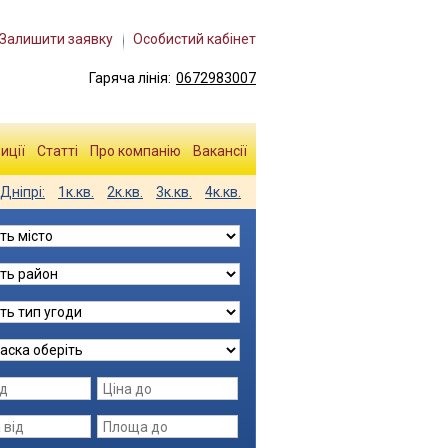
Залишити заявку
Особистий кабінет
Гаряча лінія:
0672983007
иції
Статті
Про компанію
Вакансії
Дніпрі:
1к.кв.
2к.кв.
3к.кв.
4к.кв.