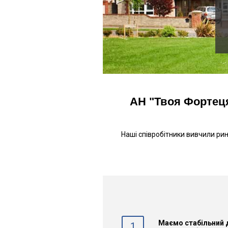
АН "Твоя Фортеця
Наші співробітники вивчили рин
Маємо стабільний д
1