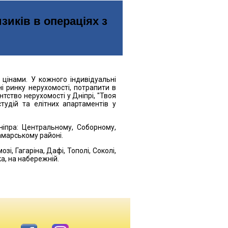
зиків в операціях з
цінами. У кожного індивідуальні
і ринку нерухомості, потрапити в
нтство нерухомості у Дніпрі, "Твоя
тудій та елітних апартаментів у
ніпра: Центральному, Соборному,
амарському районі.
і, Гагаріна, Дафі, Тополі, Соколі,
а, на набережній.
хомості
но, щоб згодом не бігати судами?
го залишають позитивні відгуки про