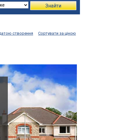
Знайти
 датою створення
Сортувати за ціною