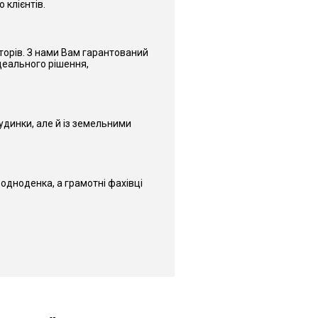
 клієнтів.
лторів. З нами Вам гарантований
ідеального рішення,
удинки, але й із земельними
одноденка, а грамотні фахівці