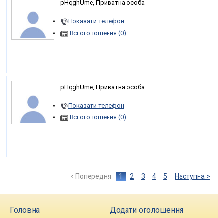
pHqghUme, Приватна особа
Показати телефон
Всі оголошення (0)
pHqghUme, Приватна особа
Показати телефон
Всі оголошення (0)
< Попередня
1
2
3
4
5
Наступна >
Головна
Додати оголошення