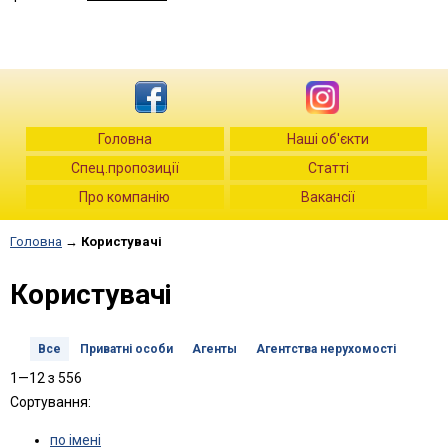
Головна
Наші об'єкти
Спец.пропозиції
Статті
Про компанію
Вакансії
Головна
→
Користувачі
Користувачі
Все
Приватні особи
Агенты
Агентства нерухомості
1—12 з 556
Сортування:
по імені