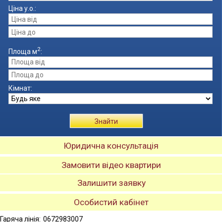
Ціна
у.о.
:
2
Площа
м
:
Кімнат:
Знайти
Юридична консультація
Замовити відео квартири
Залишити заявку
Особистий кабінет
Гаряча лінія:
0672983007