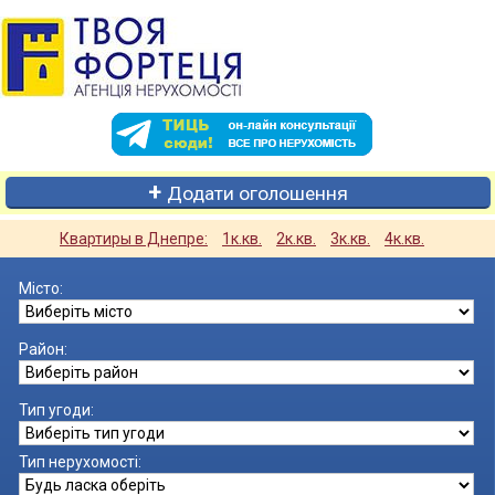
Додати оголошення
Квартиры в Днепре:
1к.кв.
2к.кв.
3к.кв.
4к.кв.
Місто:
Район:
Тип угоди:
Тип нерухомості: