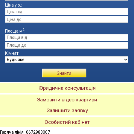
Ціна
у.о.
:
2
Площа
м
:
Кімнат:
Знайти
Юридична консультація
Замовити відео квартири
Залишити заявку
Особистий кабінет
Гаряча лінія:
0672983007