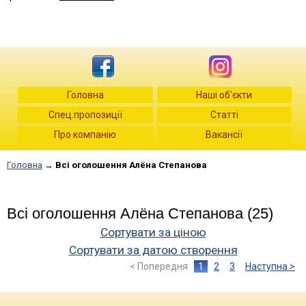
Головна
Наші об'єкти
Спец.пропозиції
Статті
Про компанію
Вакансії
Головна
→
Всі оголошення Алёна Степанова
Всі оголошення Алёна Степанова (25)
Сортувати за ціною
Сортувати за датою створення
< Попередня
1
2
3
Наступна >