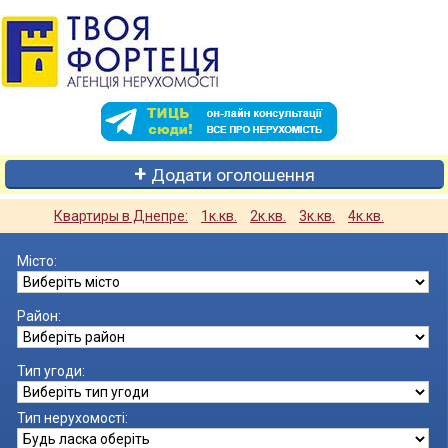
Додати оголошення
Квартиры в Днепре:
1к.кв.
2к.кв.
3к.кв.
4к.кв.
Місто:
Район:
Тип угоди:
Тип нерухомості: