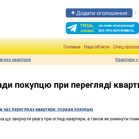
Додати оголошення
Головна
Наші об'єкти
Спец.пропоз
відео квартири
Квартири у 
ради покупцю при перегляді кварт
д час перегляду квартири: поради покупцю
 на що звернути увагу при огляді квартири, а також як уникнути пом