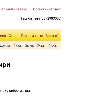
Залишити заявку
Особистий кабінет
Гаряча лінія:
0672983007
иції
Статті
Про компанію
Вакансії
Дніпрі:
1к.кв.
2к.кв.
3к.кв.
4к.кв.
ири
илок у виборі житла.