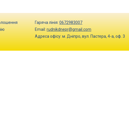
олошення
Гаряча лінія:
0672983007
нію
Email:
rudnikdnepr@gmail.com
Адреса офісу:
м. Дніпро
,
вул. Пастера, 4-а, оф. 3