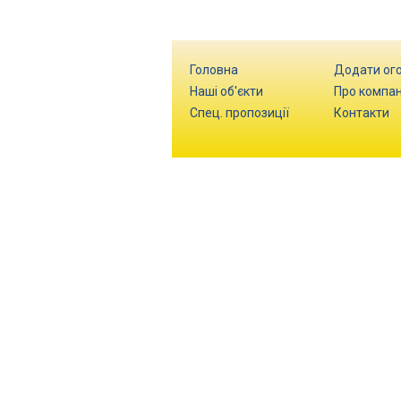
Головна
Додати ог
Наші об'єкти
Про компа
Спец. пропозиції
Контакти