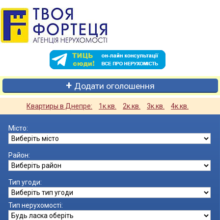
Додати оголошення
Квартиры в Днепре:
1к.кв.
2к.кв.
3к.кв.
4к.кв.
Місто:
Район:
Тип угоди:
Тип нерухомості: