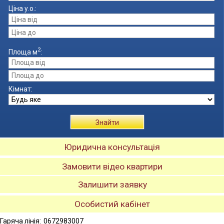
Ціна
у.о.
:
2
Площа
м
:
Кімнат:
Знайти
Юридична консультація
Замовити відео квартири
Залишити заявку
Особистий кабінет
Гаряча лінія:
0672983007