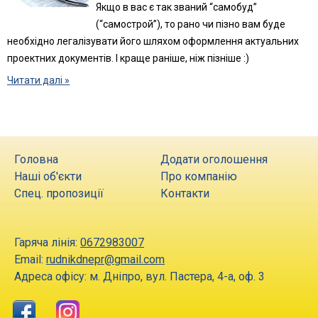
Якщо в вас є так званий “самобуд”
(“самострой”), то рано чи пізно вам буде
необхідно легалізувати його шляхом оформлення актуальних
проектних документів. І краще раніше, ніж пізніше :)
Читати далі »
Головна
Додати оголошення
Наші об'єкти
Про компанію
Спец. пропозиції
Контакти
Гаряча лінія:
0672983007
Email:
rudnikdnepr@gmail.com
Адреса офісу:
м. Дніпро
,
вул. Пастера, 4-а, оф. 3